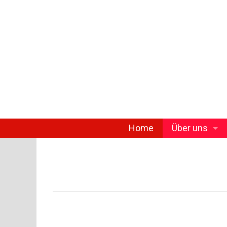
Home
Über uns
Firmengeschich
Team
Referenzen