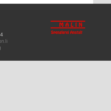
94
n.li
g